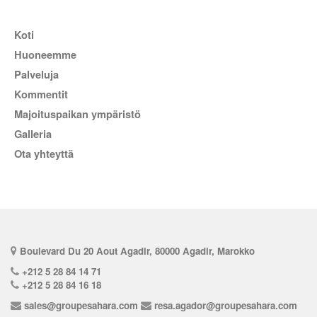
Koti
Huoneemme
Palveluja
kommentit
Majoituspaikan ympäristö
Galleria
Ota yhteyttä
Boulevard Du 20 Aout Agadir, 80000 Agadir, Marokko
+212 5 28 84 14 71
+212 5 28 84 16 18
sales@groupesahara.com
resa.agador@groupesahara.com