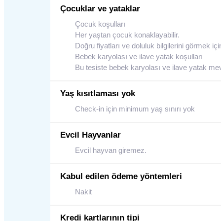
Çocuklar ve yataklar
Çocuk koşulları
Her yaştan çocuk konaklayabilir.
Doğru fiyatları ve doluluk bilgilerini görmek 
Bebek karyolası ve ilave yatak koşulları
Bu tesiste bebek karyolası ve ilave yatak mev
Yaş kısıtlaması yok
Check-in için minimum yaş sınırı yok
Evcil Hayvanlar
Evcil hayvan giremez.
Kabul edilen ödeme yöntemleri
Nakit
Kredi kartlarının tipi