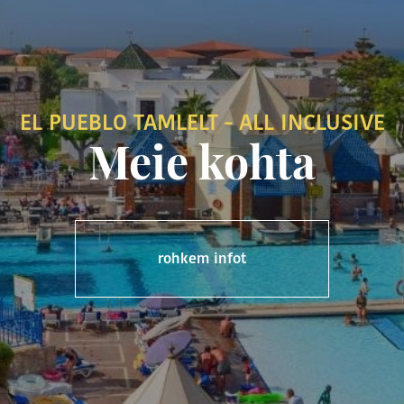
EL PUEBLO TAMLELT - ALL INCLUSIVE
Meie kohta
rohkem infot