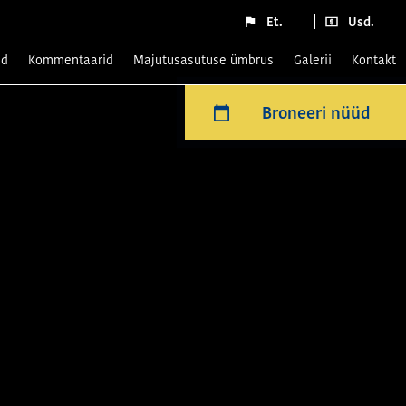
Et.
Usd.
ed
Kommentaarid
Majutusasutuse ümbrus
Galerii
Kontakt
Broneeri nüüd