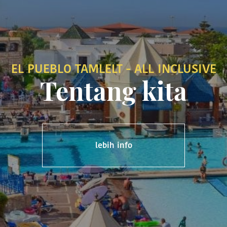
EL PUEBLO TAMLELT - ALL INCLUSIVE
Tentang kita
lebih info