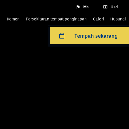
Ms.
Usd.
n
komen
Persekitaran tempat penginapan
Galeri
Hubungi
Tempah sekarang