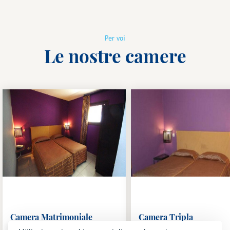
Per voi
Le nostre camere
Camera Matrimoniale
Camera Tripla